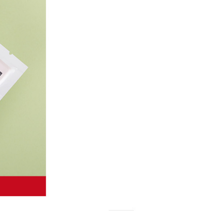
每次敷15分鐘為宜。 去除
黑眼圈
方法，該方法對去除眼袋、美白