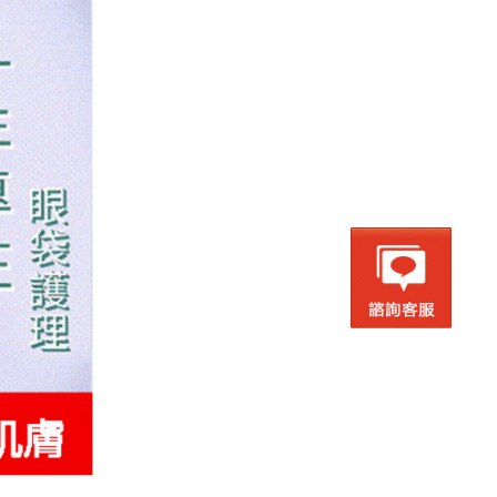
絡，改善眼部血液迴圈，緩解肌肉緊張，重新啟動眼部肌肉的張
搜
搜
尋
尋
關
鍵
字: