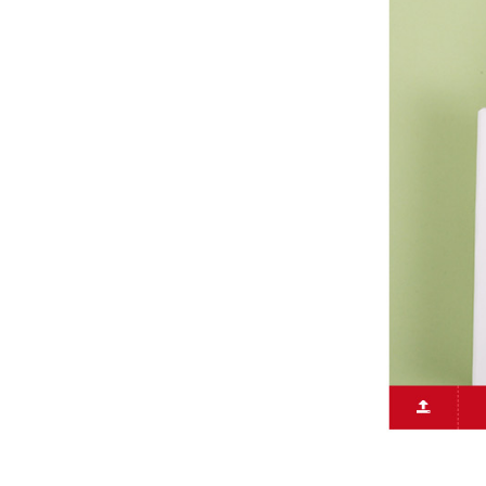
去黑眼圈眼霜
提拉緊緻去眼袋眼霜
最新去除黑眼圈產品
未分類
消除眼袋的產品
膠原蛋白高保濕眼膜
韓國Elastic膠眼蛋白眼膜專賣店
改善眼袋產品推薦去眼袋神
眼皮效果極好，消除眼袋跟老態說拜拜！